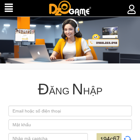
Đ
N
ĂNG
HẬP